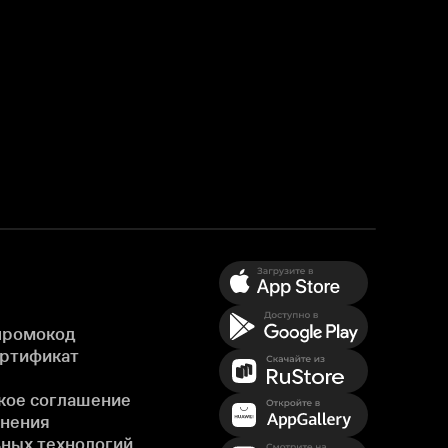
промокод
ертификат
кое соглашение
енения
ных технологий