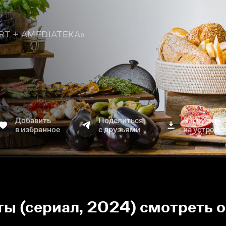
TART + AMEDIATEKA»
Добавить
Поделиться
Загрузить
в избранное
с друзьями
на устройс
ы (сериал, 2024) смотреть 