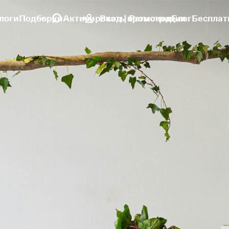
логи
Подборки
Активировать промокод
Вход | Регистрация
Блог
Бесплат