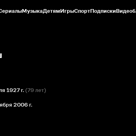
Сериалы
Музыка
Детям
Игры
Спорт
Подписки
Видеоб
ш
я 1927 г.
(
79 лет
)
ября 2006 г.