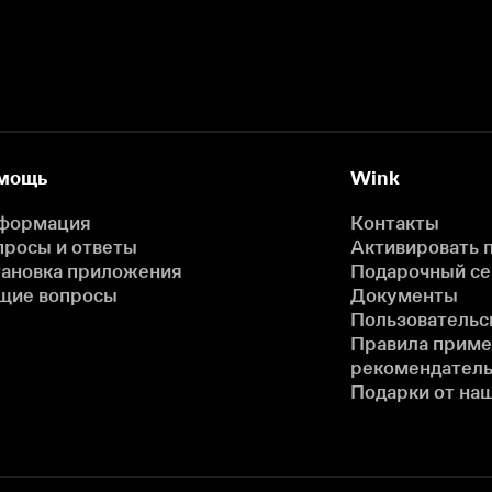
мощь
Wink
формация
Контакты
просы и ответы
Активировать 
тановка приложения
Подарочный с
щие вопросы
Документы
Пользовательс
Правила прим
рекомендатель
Подарки от на