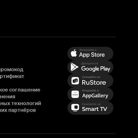
промокод
ертификат
кое соглашение
енения
ных технологий
ших партнёров