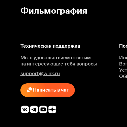
Фильмография
Техническая поддержка
По
Мы с удовольствием ответим
Ин
на интересующие
тебя вопросы
Во
Ус
support@wink.ru
Об
Написать в чат