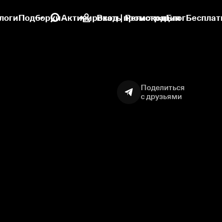
логи
Подборки
Активировать промокод
Вход | Регистрация
Блог
Бесплат
Поделиться
с друзьями