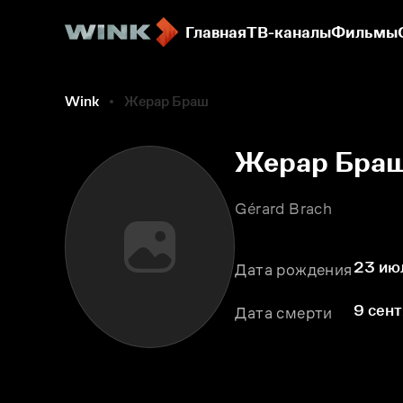
Главная
ТВ-каналы
Фильмы
Wink
Жерар Браш
Жерар Бра
Gérard Brach
23 июл
Дата рождения
9 сент
Дата смерти