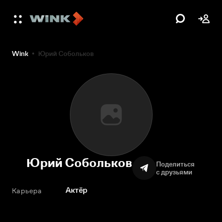
Wink
Юрий Собольков
Юрий Собольков
Поделиться
с друзьями
Актёр
Карьера