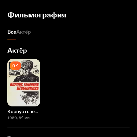
Фильмография
Все
Актёр
Актёр
9.4
Корпус генерала Шубникова
1980
, 84 мин