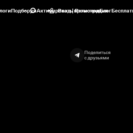
логи
Подборки
Активировать промокод
Вход | Регистрация
Блог
Бесплат
Поделиться
с друзьями