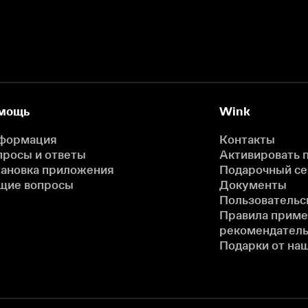
мощь
Wink
формация
Контакты
просы и ответы
Активировать 
тановка приложения
Подарочный с
щие вопросы
Документы
Пользовательс
Правила прим
рекомендатель
Подарки от на