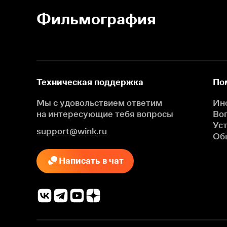
Фильмография
Техническая поддержка
По
Мы с удовольствием ответим
Ин
на интересующие
тебя вопросы
Во
Ус
support@wink.ru
Об
Написать в чат