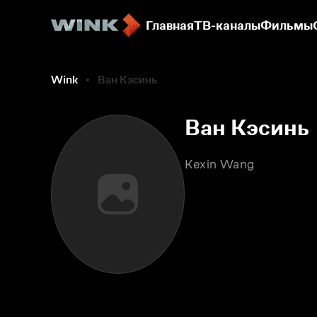
Главная
ТВ-каналы
Фильмы
Wink
Ван Кэсинь
Ван Кэсинь
Kexin Wang