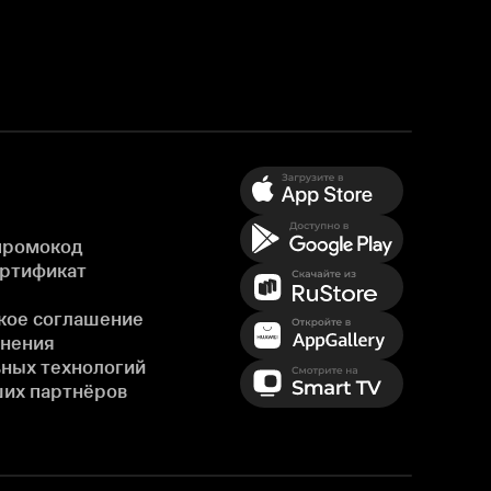
промокод
ертификат
кое соглашение
енения
ных технологий
ших партнёров