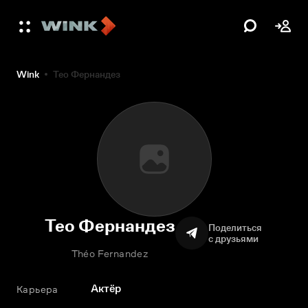
Wink
Тео Фернандез
Тео Фернандез
Поделиться
с друзьями
Théo Fernandez
Актёр
Карьера