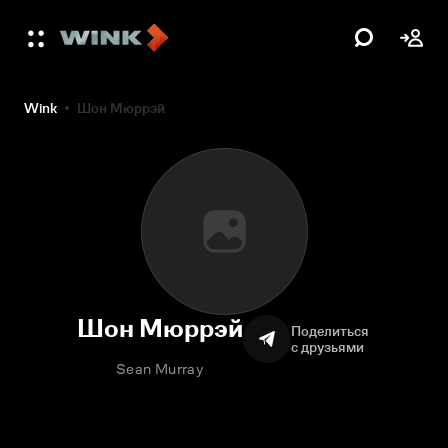
Wink
Шон Мюррэй
Шон Мюррэй
Поделиться
с друзьями
Sean Murray