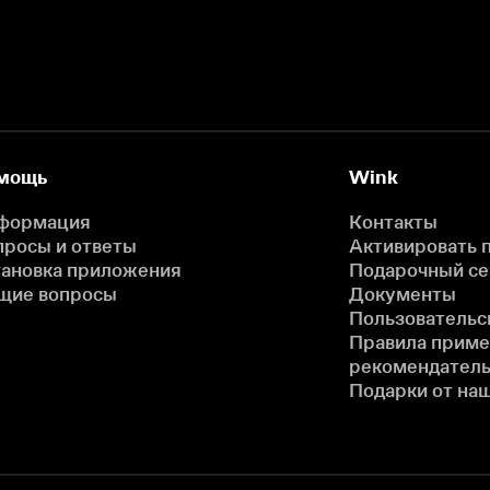
мощь
Wink
формация
Контакты
просы и ответы
Активировать 
тановка приложения
Подарочный с
щие вопросы
Документы
Пользовательс
Правила прим
рекомендатель
Подарки от на