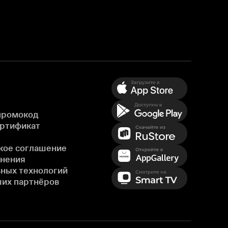
промокод
ертификат
кое соглашение
енения
ных технологий
ших партнёров