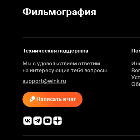
Фильмография
Техническая поддержка
По
Мы с удовольствием ответим
Ин
на интересующие
тебя вопросы
Во
Ус
support@wink.ru
Об
Написать в чат