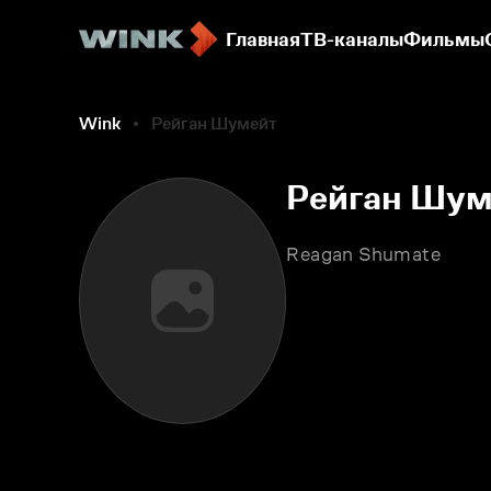
Главная
ТВ-каналы
Фильмы
Wink
Рейган Шумейт
Рейган Шум
Reagan Shumate