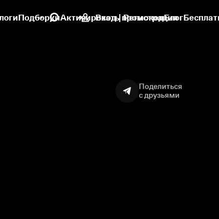
логи
Подборки
Активировать промокод
Вход | Регистрация
Блог
Бесплат
Поделиться
с друзьями