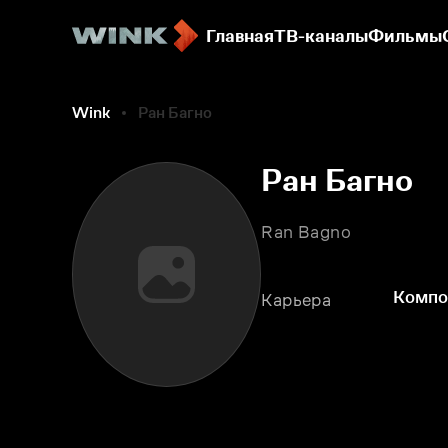
Главная
ТВ-каналы
Фильмы
Wink
Ран Багно
Ран Багно
Ran Bagno
Компо
Карьера