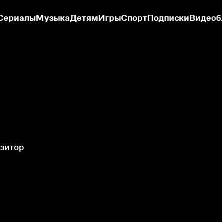
Сериалы
Музыка
Детям
Игры
Спорт
Подписки
Видеоб
зитор