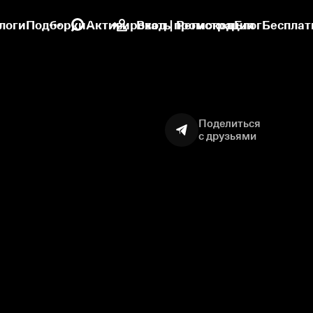
логи
Подборки
Активировать промокод
Вход | Регистрация
Блог
Бесплат
Поделиться
с друзьями