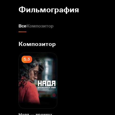
Фильмография
Все
Композитор
Композитор
5.3
Надя — временное имя