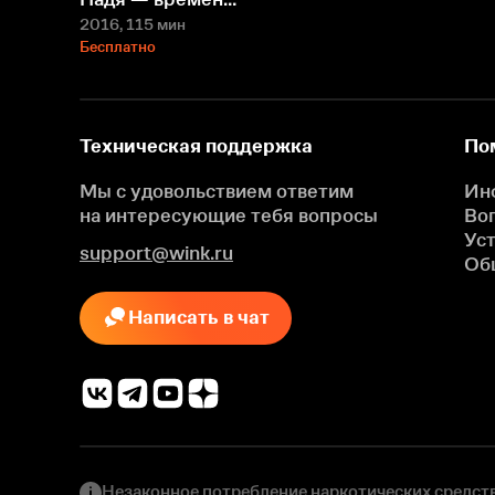
2016
, 115 мин
Бесплатно
Техническая поддержка
По
Мы с удовольствием ответим
Ин
на интересующие
тебя вопросы
Во
Ус
support@wink.ru
Об
Написать в чат
Незаконное потребление наркотических средств