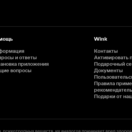
мощь
Wink
формация
Контакты
просы и ответы
Активировать 
тановка приложения
Подарочный с
щие вопросы
Документы
Пользовательс
Правила прим
рекомендатель
Подарки от на
, психотропных веществ, их аналогов причиняет вред здоров