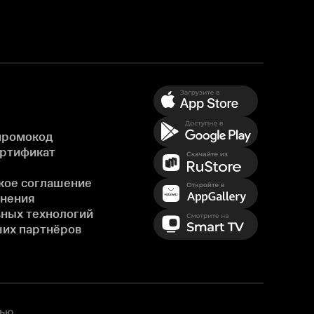
промокод
ертификат
кое соглашение
енения
ных технологий
ших партнёров
ью,