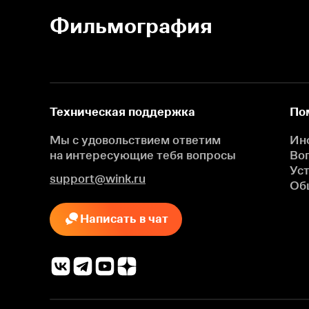
Фильмография
Техническая поддержка
По
Мы с удовольствием ответим
Ин
на интересующие
тебя вопросы
Во
Ус
support@wink.ru
Об
Написать в чат