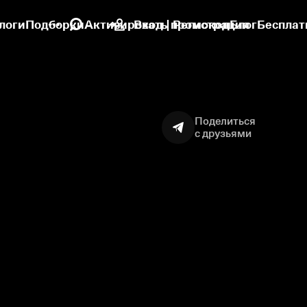
логи
Подборки
Активировать промокод
Вход | Регистрация
Блог
Бесплат
Поделиться
с друзьями