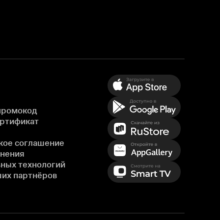
промокод
ертификат
кое соглашение
енения
ных технологий
ших партнёров