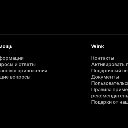
мощь
Wink
формация
Контакты
просы и ответы
Активировать 
тановка приложения
Подарочный с
щие вопросы
Документы
Пользовательс
Правила прим
рекомендатель
Подарки от на