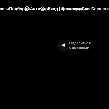
логи
Подборки
Активировать промокод
Вход | Регистрация
Блог
Бесплат
Поделиться
с друзьями