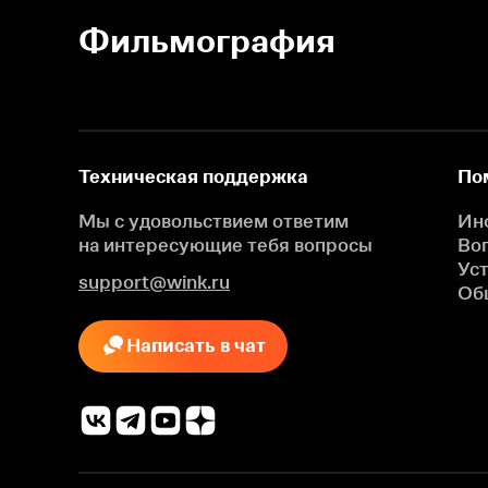
Фильмография
Техническая поддержка
По
Мы с удовольствием ответим
Ин
на интересующие
тебя вопросы
Во
Ус
support@wink.ru
Об
Написать в чат