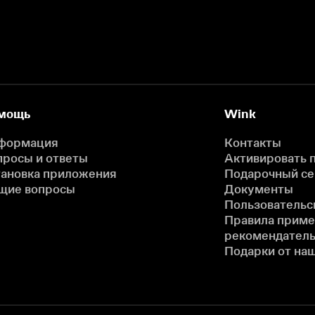
мощь
Wink
формация
Контакты
просы и ответы
Активировать 
тановка приложения
Подарочный с
щие вопросы
Документы
Пользовательс
Правила прим
рекомендатель
Подарки от на