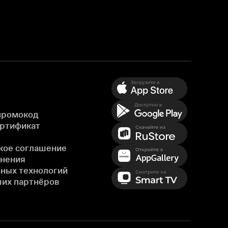
промокод
ертификат
кое соглашение
енения
ных технологий
ших партнёров