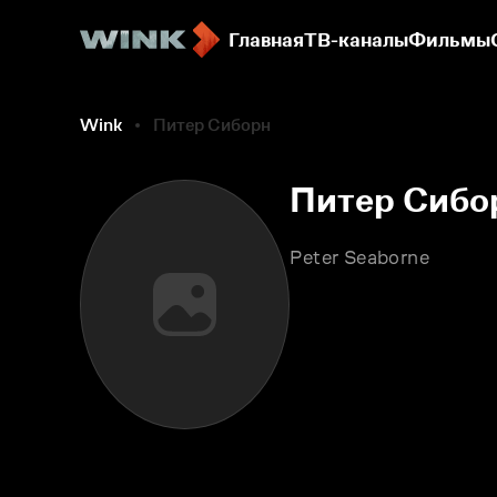
Главная
ТВ-каналы
Фильмы
Wink
Питер Сиборн
Питер Сибо
Peter Seaborne