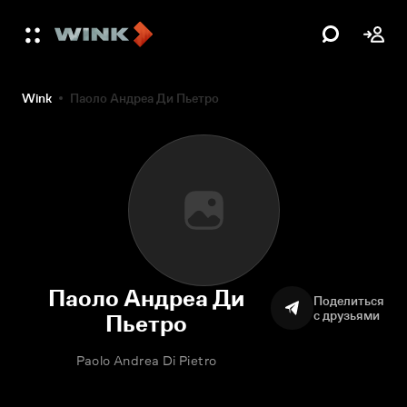
Wink
Паоло Андреа Ди Пьетро
Паоло Андреа Ди
Поделиться
с друзьями
Пьетро
Paolo Andrea Di Pietro