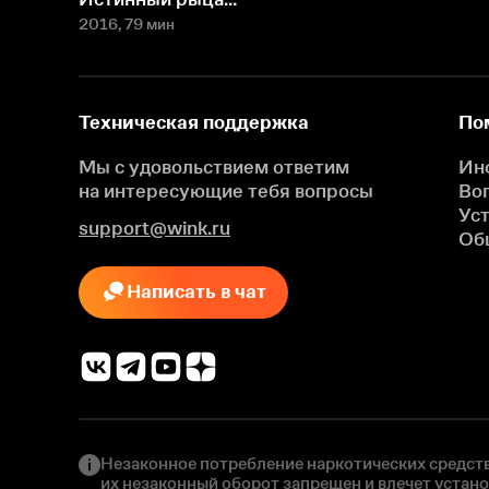
2016
, 79 мин
Техническая поддержка
По
Мы с удовольствием ответим
Ин
на интересующие
тебя вопросы
Во
Ус
support@wink.ru
Об
Написать в чат
Незаконное потребление наркотических средств
их незаконный оборот запрещен и влечет устан