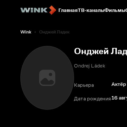
Главная
ТВ-каналы
Фильмы
Wink
Онджей Ладек
Онджей Лад
Ondrej Ládek
Актёр
Карьера
16 авг
Дата рождения