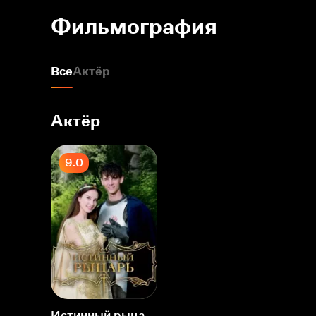
Фильмография
Все
Актёр
Актёр
9.0
Истинный рыцарь