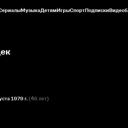
Сериалы
Музыка
Детям
Игры
Спорт
Подписки
Видеоб
ек
уста 1979 г.
(
46 лет
)