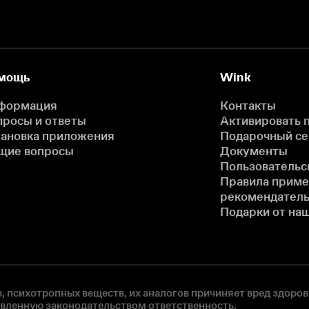
мощь
Wink
формация
Контакты
просы и ответы
Активировать 
тановка приложения
Подарочный с
щие вопросы
Документы
Пользовательс
Правила прим
рекомендатель
Подарки от на
, психотропных веществ, их аналогов причиняет вред здоров
овленную законодательством ответственность.