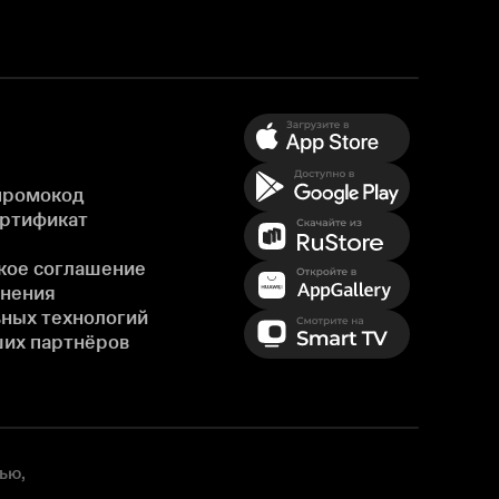
промокод
ертификат
кое соглашение
енения
ных технологий
ших партнёров
ью,