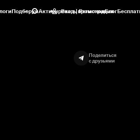
логи
Подборки
Активировать промокод
Вход | Регистрация
Блог
Бесплат
Поделиться
с друзьями