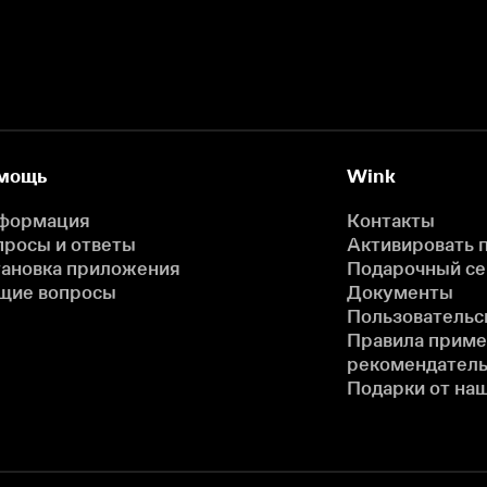
мощь
Wink
формация
Контакты
просы и ответы
Активировать 
тановка приложения
Подарочный с
щие вопросы
Документы
Пользовательс
Правила прим
рекомендатель
Подарки от на