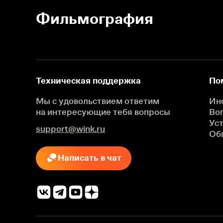
Фильмография
Техническая поддержка
По
Мы с удовольствием ответим
Ин
на интересующие
тебя вопросы
Во
Ус
support@wink.ru
Об
Написать в чат