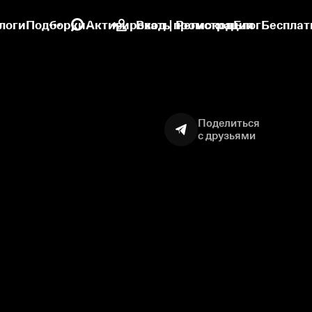
логи
Подборки
Активировать промокод
Вход | Регистрация
Блог
Бесплат
Поделиться
с друзьями