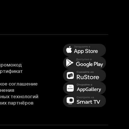
промокод
ертификат
кое соглашение
енения
ных технологий
ших партнёров