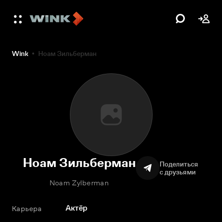
Wink
Ноам Зильберман
Ноам Зильберман
Поделиться
с друзьями
Noam Zylberman
Актёр
Карьера