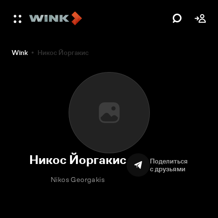
Wink
Никос Йоргакис
Никос Йоргакис
Поделиться
с друзьями
Nikos Georgakis