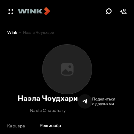
Wink
Наэла Чоудхари
Наэла Чоудхари
Поделиться
с друзьями
Naela Choudhary
Режиссёр
Карьера