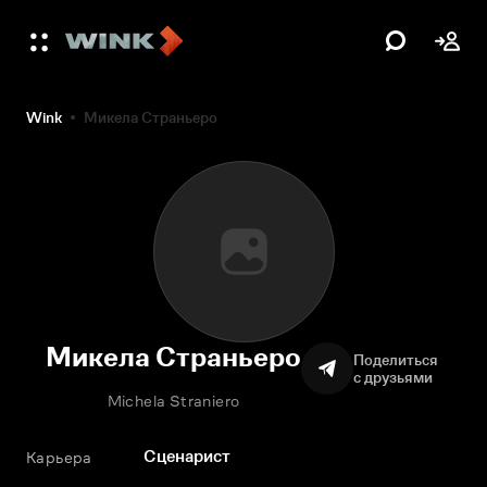
Wink
Микела Страньеро
Микела Страньеро
Поделиться
с друзьями
Michela Straniero
Сценарист
Карьера