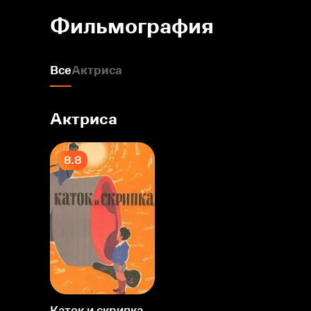
Фильмография
Все
Актриса
Актриса
8.8
Каток и скрипка