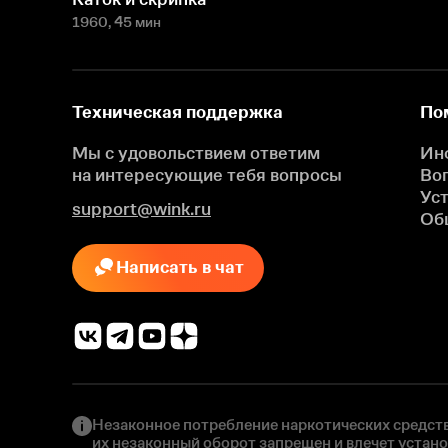
1960
, 45 мин
Техническая поддержка
По
Мы с удовольствием ответим
Ин
на интересующие
тебя вопросы
Во
Ус
support@wink.ru
Об
Написать в чат
Незаконное потребление наркотических средств
их незаконный оборот запрещен и влечет устан