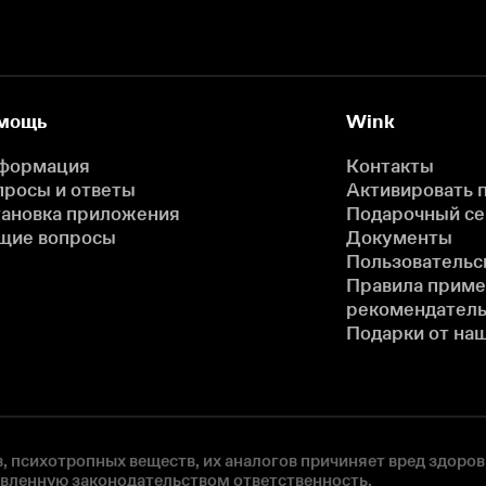
мощь
Wink
формация
Контакты
просы и ответы
Активировать 
тановка приложения
Подарочный с
щие вопросы
Документы
Пользовательс
Правила прим
рекомендатель
Подарки от на
, психотропных веществ, их аналогов причиняет вред здоров
овленную законодательством ответственность.