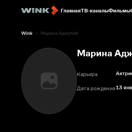
Главная
ТВ-каналы
Фильмы
Wink
Марина Аджубей
Марина Ад
Актри
Карьера
13 янв
Дата рождения