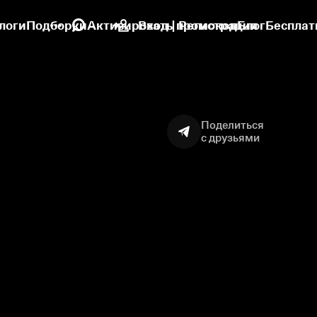
логи
Подборки
Активировать промокод
Вход | Регистрация
Блог
Бесплат
Поделиться
с друзьями