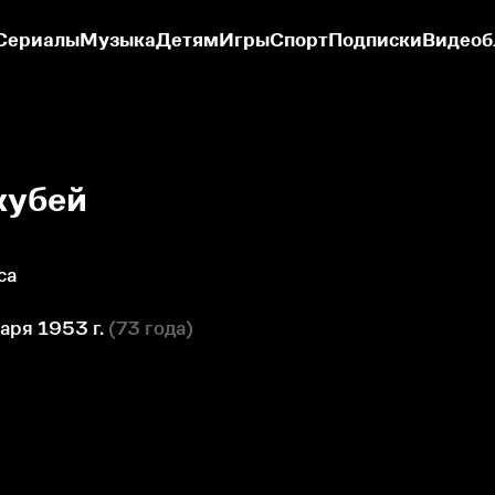
Сериалы
Музыка
Детям
Игры
Спорт
Подписки
Видеоб
жубей
са
аря 1953 г.
(
73 года
)