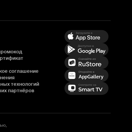
промокод
ертификат
кое соглашение
енения
ных технологий
ших партнёров
ью,