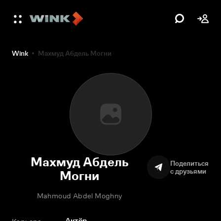
Wink
Махмуд Абдель Могни
Махмуд Абдель
Поделиться
с друзьями
Могни
Mahmoud Abdel Moghny
Актёр