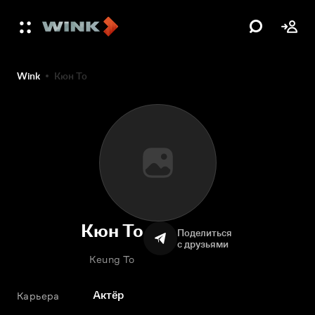
Wink
Кюн То
Кюн То
Поделиться
с друзьями
Keung To
Актёр
Карьера