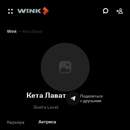
Wink
Кета Лават
Кета Лават
Поделиться
с друзьями
Queta Lavat
Актриса
Карьера