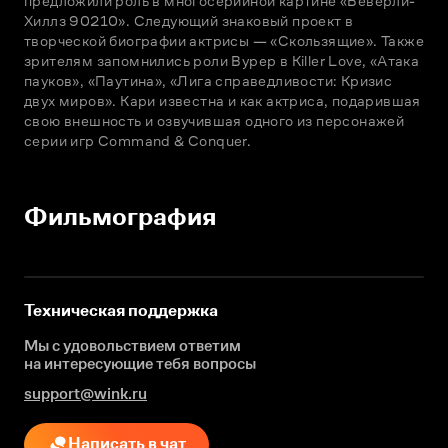
предложили роль в многосерийной картине «Беверли-
Хиллз 90210». Следующий знаковый проект в 
творческой биографии актрисы — «Скользящие». Также 
зрителям запомнились роли Вурер в Killer Love, «Атака 
пауков», «Паутина», «Лига справедливости: Кризис 
двух миров». Кари известна и как актриса, подарившая 
свою внешность и озвучившая одного из персонажей 
серии игр Command & Conquer.
Фильмография
Техническая поддержка
Мы с удовольствием ответим
на интересующие
тебя вопросы
support@wink.ru
Написать в чат