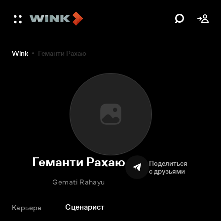
Wink
Геманти Рахаю
Геманти Рахаю
Поделиться
с друзьями
Gemati Rahayu
Сценарист
Карьера