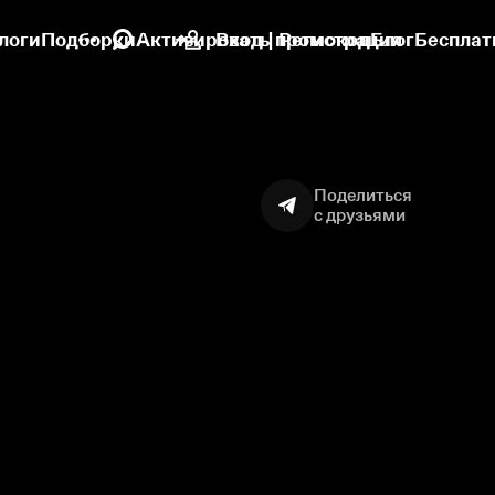
логи
Подборки
Активировать промокод
Вход | Регистрация
Блог
Бесплат
Поделиться
с друзьями