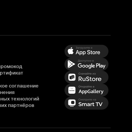
промокод
ертификат
кое соглашение
енения
ных технологий
ших партнёров