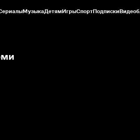
Сериалы
Музыка
Детям
Игры
Спорт
Подписки
Видеоб
оми