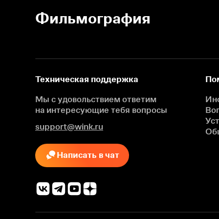
Фильмография
Техническая поддержка
По
Мы с удовольствием ответим
Ин
на интересующие
тебя вопросы
Во
Ус
support@wink.ru
Об
Написать в чат