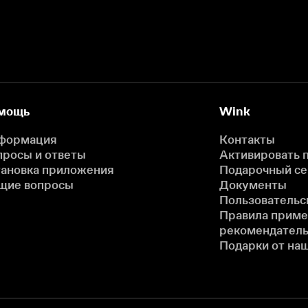
мощь
Wink
формация
Контакты
просы и ответы
Активировать 
тановка приложения
Подарочный с
щие вопросы
Документы
Пользовательс
Правила прим
рекомендатель
Подарки от на