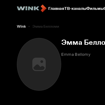
Главная
ТВ-каналы
Фильмы
Wink
Эмма Белломи
Эмма Белл
Emma Bellomy