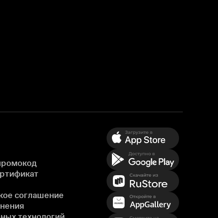
промокод
ертификат
кое соглашение
енения
ных технологий