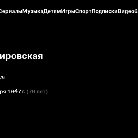
Сериалы
Музыка
Детям
Игры
Спорт
Подписки
Видеоб
ировская
са
ря 1947 г.
(
79 лет
)