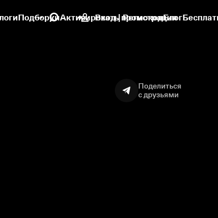
логи
Подборки
Активировать промокод
Вход | Регистрация
Блог
Бесплат
Поделиться
с друзьями