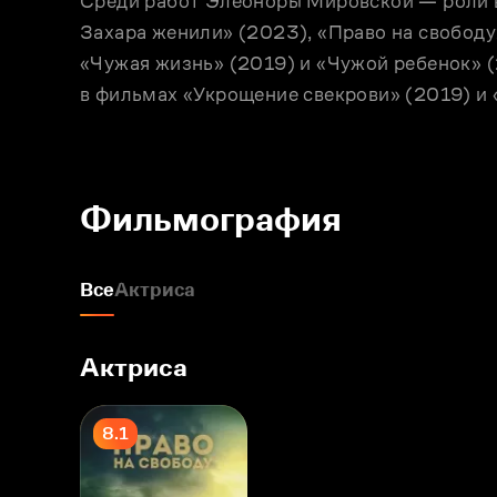
Среди работ Элеоноры Мировской — роли в 
Захара женили» (2023), «Право на свободу
«Чужая жизнь» (2019) и «Чужой ребенок» (
в фильмах «Укрощение свекрови» (2019) и 
Фильмография
Все
Актриса
Актриса
8.1