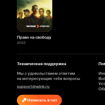
Право на свободу
2022
Техническая поддержка
По
Мы с удовольствием ответим
Ин
на интересующие
тебя вопросы
Во
Ус
support@wink.ru
Об
Написать в чат