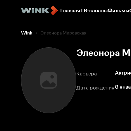
Главная
ТВ-каналы
Фильмы
Wink
Элеонора Мировская
Элеонора М
Актри
Карьера
8 янва
Дата рождения