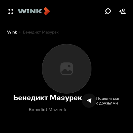
Wink
Бенедикт Мазурек
Бенедикт Мазурек
Поделиться
с друзьями
Benedict Mazurek