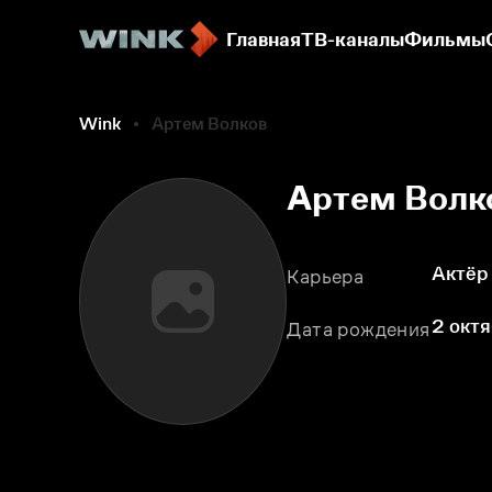
Главная
ТВ-каналы
Фильмы
Wink
Артем Волков
Артем Волк
Актёр
Карьера
2 октя
Дата рождения