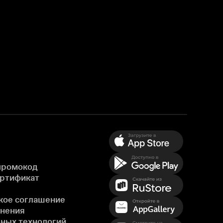
промокод
ертификат
кое соглашение
енения
ных технологий