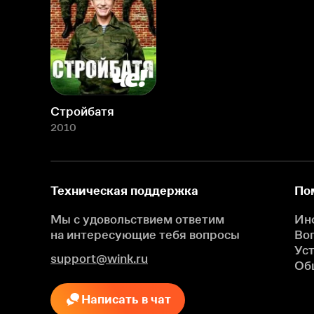
Стройбатя
2010
Техническая поддержка
По
Мы с удовольствием ответим
Ин
на интересующие
тебя вопросы
Во
Ус
support@wink.ru
Об
Написать в чат