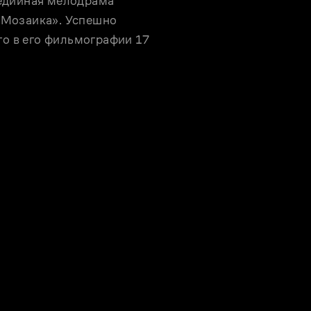
едийная мелодрама 
Мозаика». Успешно 
го в его фильмографии 17 