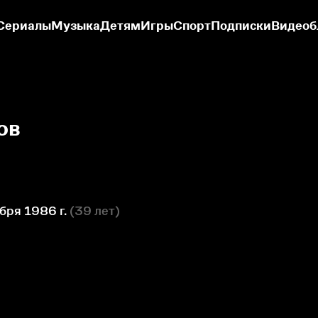
Сериалы
Музыка
Детям
Игры
Спорт
Подписки
Видеоб
ов
бря 1986 г.
(
39 лет
)