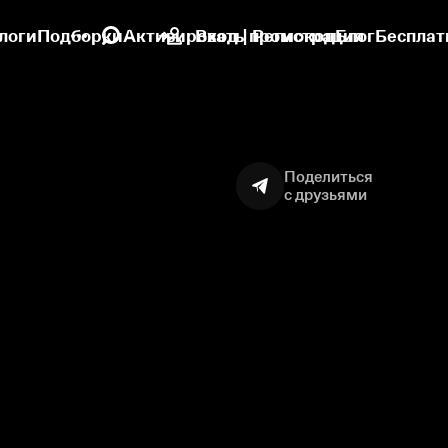
логи
Подборки
Активировать промокод
Вход | Регистрация
Блог
Бесплат
Поделиться
с друзьями