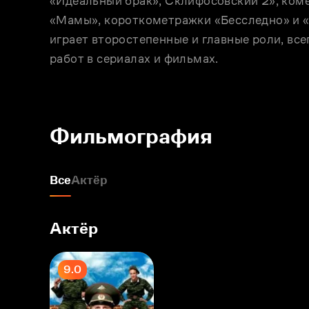
«Идеальный брак», Склифосовский 2», ком
«Мамы», короткометражки «Бесследно» и «
играет второстепенные и главные роли, все
Фильмография
Все
Актёр
Актёр
9.0