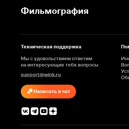
Фильмография
Техническая поддержка
По
Мы с удовольствием ответим
Ин
на интересующие
тебя вопросы
Во
Ус
support@wink.ru
Об
Написать в чат