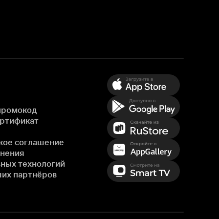
промокод
ертификат
кое соглашение
енения
ных технологий
ших партнёров