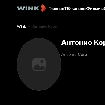
Главная
ТВ-каналы
Фильмы
Wink
Антонио Кора
Антонио Ко
Antonio Cora