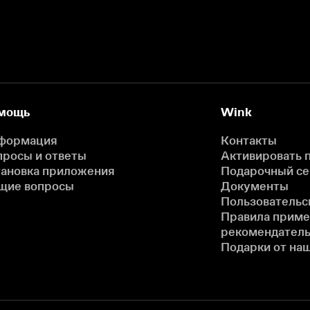
мощь
Wink
формация
Контакты
просы и ответы
Активировать 
тановка приложения
Подарочный с
щие вопросы
Документы
Пользовательс
Правила прим
рекомендатель
Подарки от на