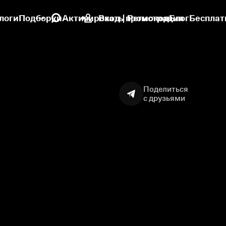
логи
Подборки
Активировать промокод
Вход | Регистрация
Блог
Бесплат
Поделиться
с друзьями