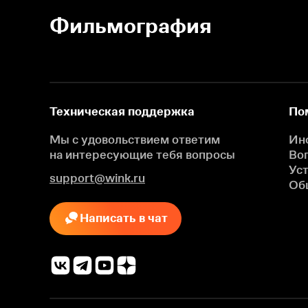
Фильмография
Техническая поддержка
По
Мы с удовольствием ответим
Ин
на интересующие
тебя вопросы
Во
Ус
support@wink.ru
Об
Написать в чат