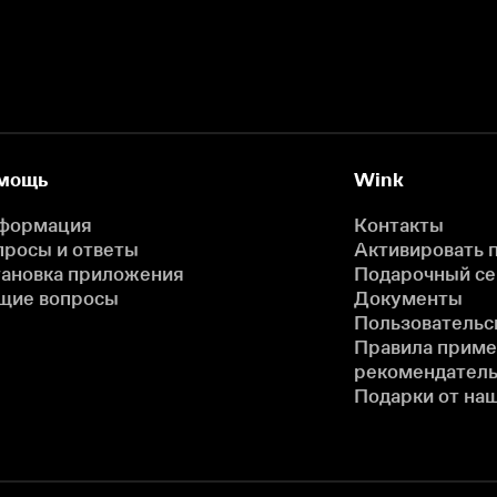
мощь
Wink
формация
Контакты
просы и ответы
Активировать 
тановка приложения
Подарочный с
щие вопросы
Документы
Пользовательс
Правила прим
рекомендатель
Подарки от на