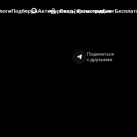
логи
Подборки
Активировать промокод
Вход | Регистрация
Блог
Бесплат
Поделиться
с друзьями