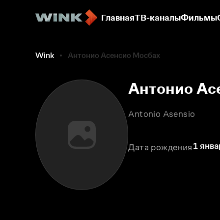
Главная
ТВ-каналы
Фильмы
Wink
Антонио Асенсио Мосбах
Антонио Ас
Antonio Asensio
1 янва
Дата рождения