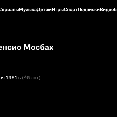
Сериалы
Музыка
Детям
Игры
Спорт
Подписки
Видеоб
енсио Мосбах
ря 1981 г.
(
45 лет
)