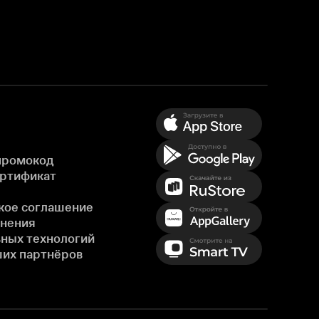
промокод
ертификат
кое соглашение
енения
ных технологий
ших партнёров