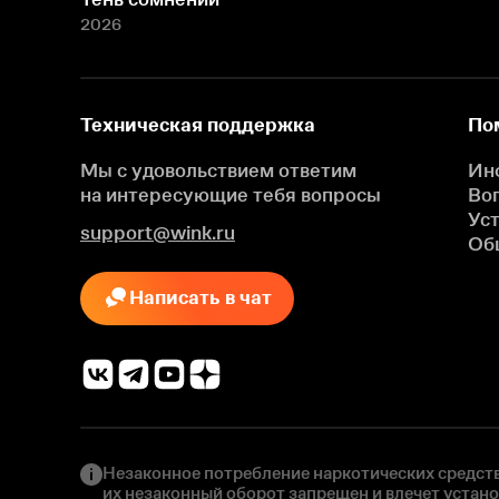
2026
Техническая поддержка
По
Мы с удовольствием ответим
Ин
на интересующие
тебя вопросы
Во
Ус
support@wink.ru
Об
Написать в чат
Незаконное потребление наркотических средств
их незаконный оборот запрещен и влечет устан