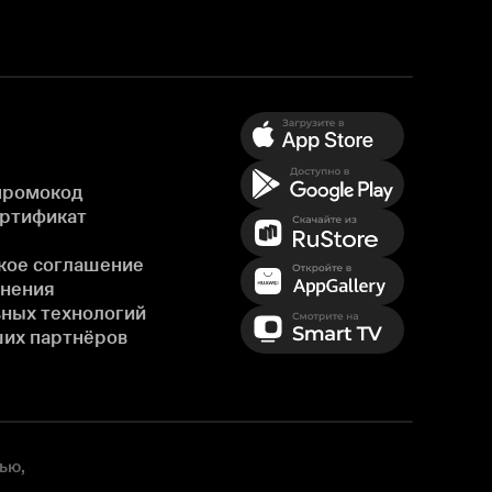
промокод
ертификат
кое соглашение
енения
ных технологий
ших партнёров
ью,