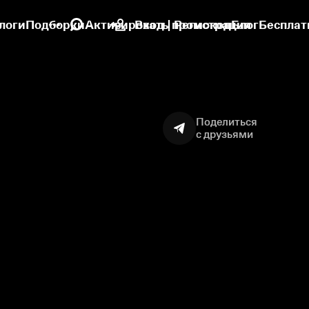
логи
Подборки
Активировать промокод
Вход | Регистрация
Блог
Бесплат
Поделиться
с друзьями