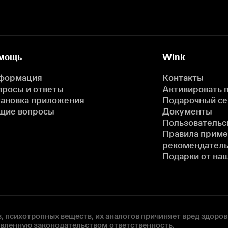
мощь
Wink
формация
Контакты
просы и ответы
Активировать 
тановка приложения
Подарочный с
щие вопросы
Документы
Пользовательс
Правила прим
рекомендатель
Подарки от на
, психотропных веществ, их аналогов причиняет вред здоров
овленную законодательством ответственность.