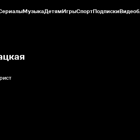
Сериалы
Музыка
Детям
Игры
Спорт
Подписки
Видеоб
ацкая
рист