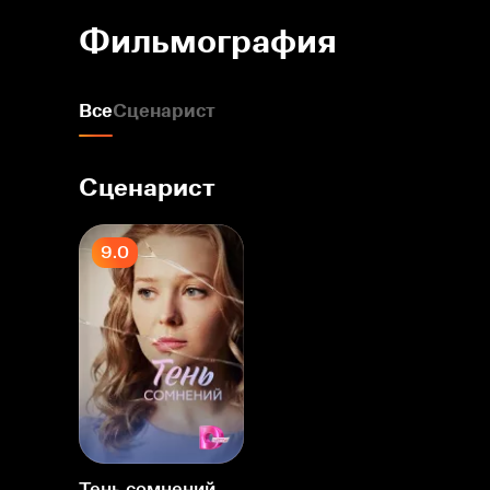
Фильмография
Все
Сценарист
Сценарист
9.0
Тень сомнений