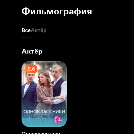
Фильмография
Все
Актёр
Актёр
8.6
Одноклассники. Бывших не бывает