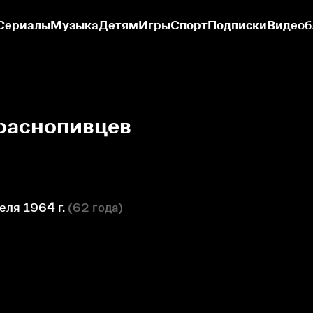
Сериалы
Музыка
Детям
Игры
Спорт
Подписки
Видеоб
раснопивцев
еля 1964 г.
(
62 года
)