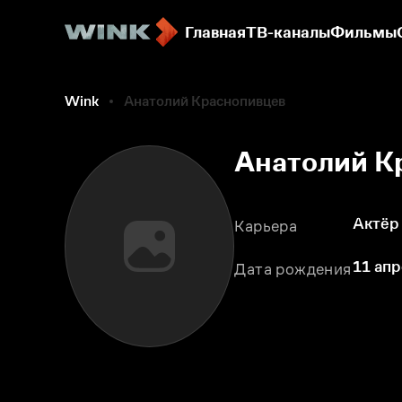
Главная
ТВ-каналы
Фильмы
Wink
Анатолий Краснопивцев
Анатолий К
Актёр
Карьера
11 апр
Дата рождения