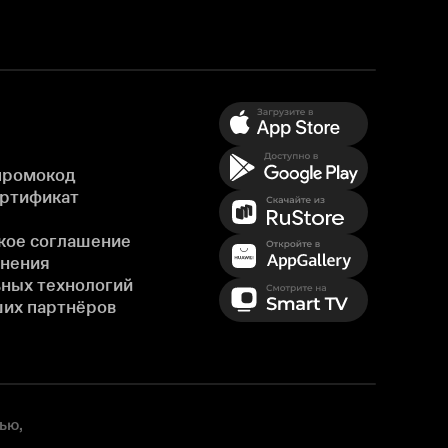
промокод
ертификат
кое соглашение
енения
ных технологий
ших партнёров
ью,