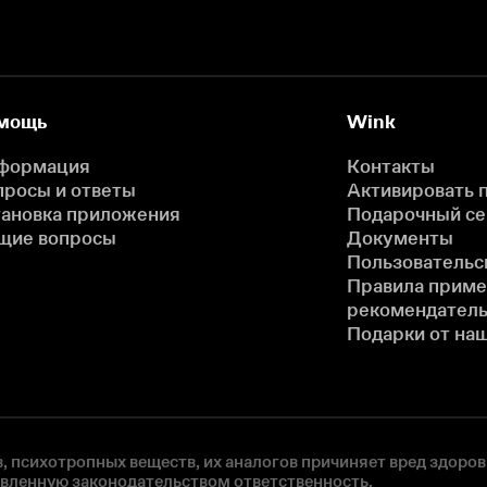
мощь
Wink
формация
Контакты
просы и ответы
Активировать 
тановка приложения
Подарочный с
щие вопросы
Документы
Пользовательс
Правила прим
рекомендатель
Подарки от на
, психотропных веществ, их аналогов причиняет вред здоров
овленную законодательством ответственность.