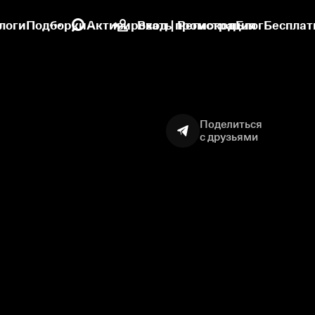
логи
Подборки
Активировать промокод
Вход | Регистрация
Блог
Бесплат
Поделиться
с друзьями