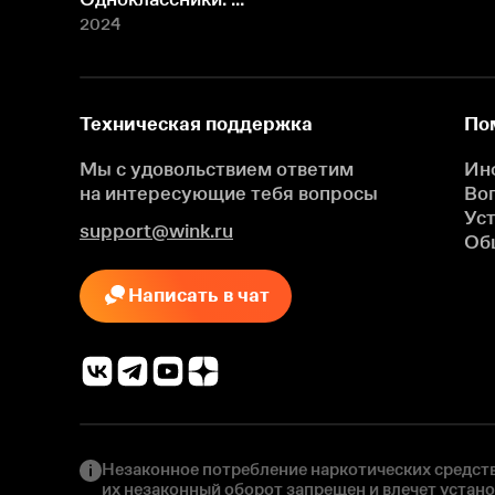
2024
Техническая поддержка
По
Мы с удовольствием ответим
Ин
на интересующие
тебя вопросы
Во
Ус
support@wink.ru
Об
Написать в чат
Незаконное потребление наркотических средств
их незаконный оборот запрещен и влечет устан