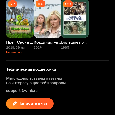
7.7
9.0
9.0
Прыг Скок в поисках сокровищ
Когда наступит рассвет
Большое приключение
2019
, 69 мин
2014
1985
Бесплатно
Техническая поддержка
Мы с удовольствием ответим
на интересующие
тебя вопросы
support@wink.ru
Написать в чат