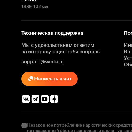
1989
, 132 мин
Техническая поддержка
По
Мы с удовольствием ответим
Ин
на интересующие
тебя вопросы
Во
Ус
support@wink.ru
Об
Написать в чат
Незаконное потребление наркотических средств
их незаконный оборот запрещен и влечет устан