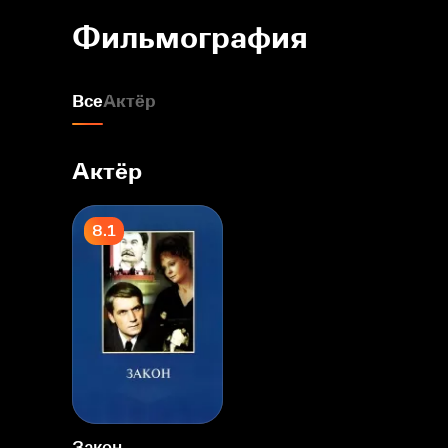
Фильмография
Все
Актёр
Актёр
8.1
Закон