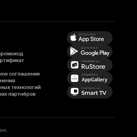
промокод
ертификат
кое соглашение
енения
ных технологий
ших партнёров
ью,