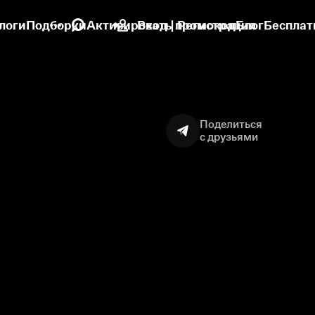
логи
Подборки
Активировать промокод
Вход | Регистрация
Блог
Бесплат
Поделиться
с друзьями