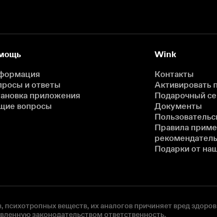
мощь
Wink
формация
Контакты
просы и ответы
Активировать 
тановка приложения
Подарочный с
щие вопросы
Документы
Пользовательс
Правила прим
рекомендатель
Подарки от на
, психотропных веществ, их аналогов причиняет вред здоров
овленную законодательством ответственность.