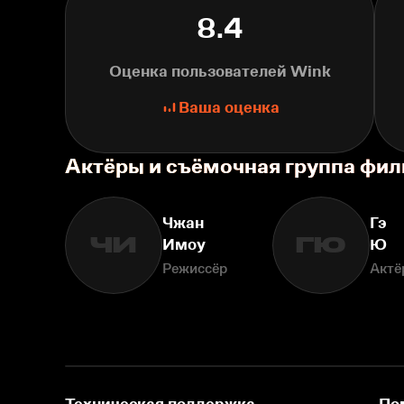
8.4
Оценка пользователей Wink
Ваша оценка
Актёры и съёмочная группа фи
Чжан
Гэ
ЧИ
ГЮ
Имоу
Ю
Режиссёр
Актё