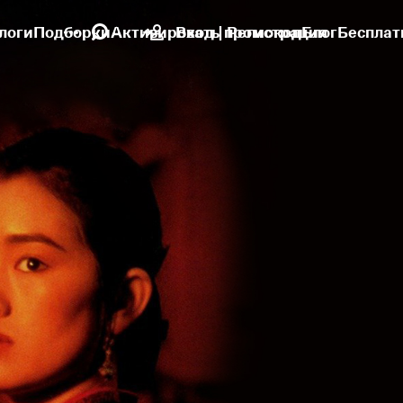
логи
Подборки
Активировать промокод
Вход | Регистрация
Блог
Бесплат