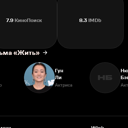
7.9
КиноПоиск
8.3
IMDb
льма «Жить»
Гун
Н
НБ
Ли
Бэ
р
Актриса
Ак