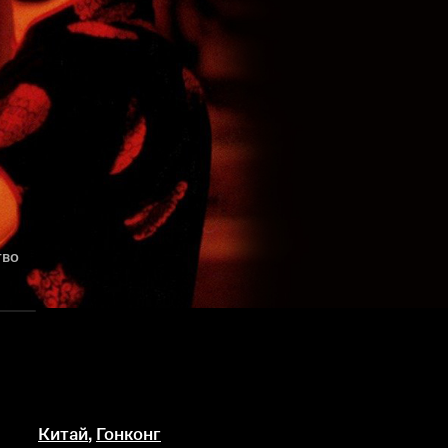
тво
Китай
,
Гонконг