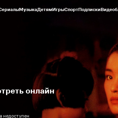
Сериалы
Музыка
Детям
Игры
Спорт
Подписки
Видеоб
отреть онлайн
а недоступен