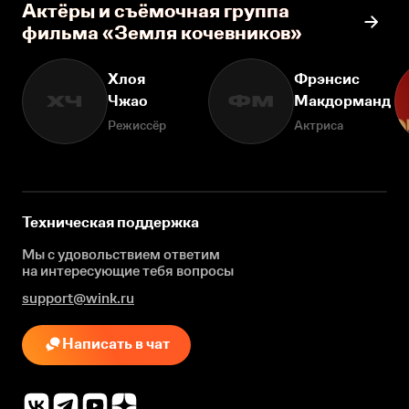
Актёры и съёмочная группа
фильма «Земля кочевников»
Хлоя
Фрэнсис
Чжао
Макдорманд
ХЧ
ФМ
Режиссёр
Актриса
Техническая поддержка
Мы с удовольствием ответим
на интересующие
тебя вопросы
support@wink.ru
Написать в чат