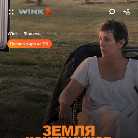
Wink
Фильмы
Земля кочевников