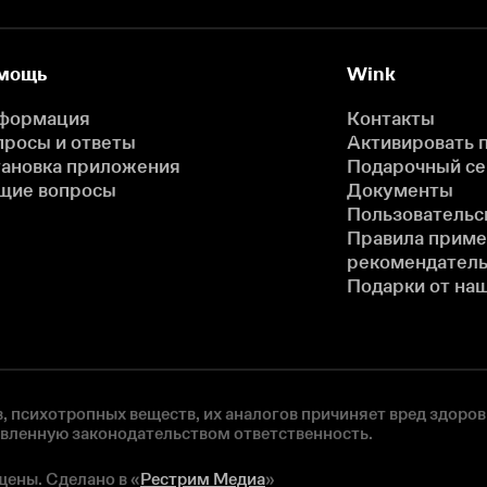
мощь
Wink
формация
Контакты
просы и ответы
Активировать 
тановка приложения
Подарочный с
щие вопросы
Документы
Пользовательс
Правила прим
рекомендатель
Подарки от на
, психотропных веществ, их аналогов причиняет вред здоров
овленную законодательством ответственность.
щены. Сделано в «
Рестрим Медиа
»