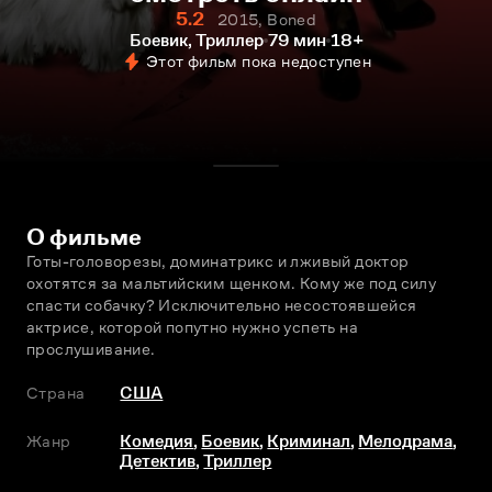
5.2
2015, Boned
Боевик, Триллер
79 мин
18+
Этот фильм пока недоступен
О фильме
Готы-головорезы, доминатрикс и лживый доктор 
охотятся за мальтийским щенком. Кому же под силу 
спасти собачку? Исключительно несостоявшейся 
актрисе, которой попутно нужно успеть на 
прослушивание. 
Страна
США
Жанр
Комедия
,
Боевик
,
Криминал
,
Мелодрама
,
Детектив
,
Триллер