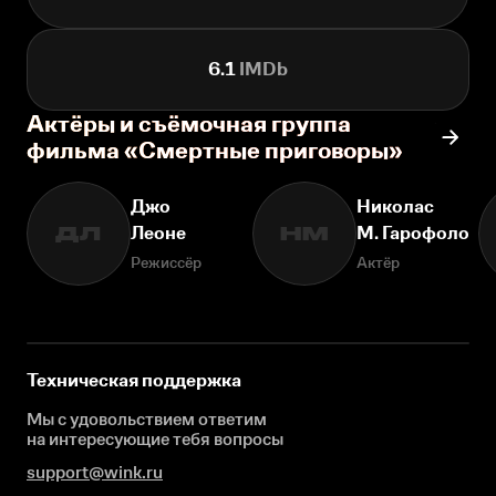
6.1
IMDb
Актёры и съёмочная группа
фильма «Смертные приговоры»
Джо
Николас
Леоне
М. Гарофоло
ДЛ
НМ
Режиссёр
Актёр
Техническая поддержка
Мы с удовольствием ответим
на интересующие
тебя вопросы
support@wink.ru