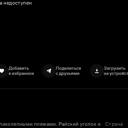
а недоступен
Добавить
Поделиться
Загрузить
в избранное
с друзьями
на устройс
великолепными пляжами. Райский уголок и 
Страна