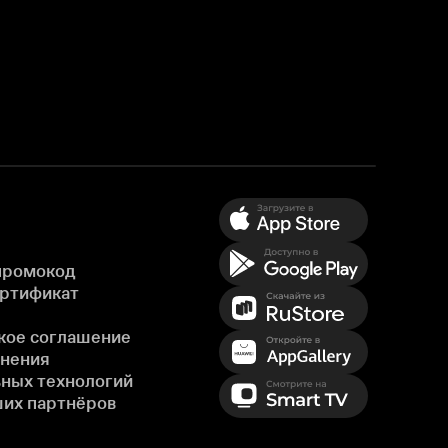
промокод
ертификат
кое соглашение
енения
ных технологий
ших партнёров