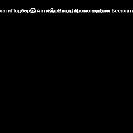
логи
Подборки
Активировать промокод
Вход | Регистрация
Блог
Бесплат