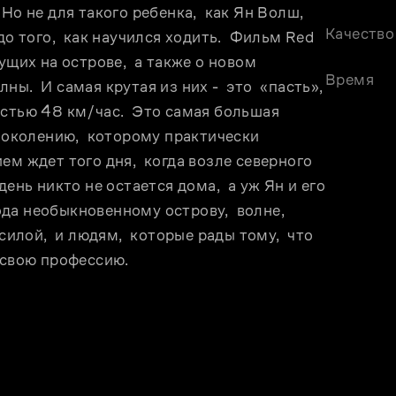
о не для такого ребенка,  как Ян Волш,  
Качество
о того,  как научился ходить.  Фильм Red 
ущих на острове,  а также о новом 
Время
.  И самая крутая из них -  это  «пасть»,  
стью 48 км/час.  Это самая большая 
поколению,  которому практически 
м ждет того дня,  когда возле северного 
ень никто не остается дома,  а уж Ян и его 
ода необыкновенному острову,  волне,  
ой,  и людям,  которые рады тому,  что 
 свою профессию.