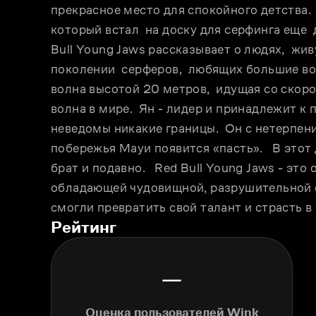
прекрасное место для спокойного детства.  Н
который встал  на доску для серфинга еще  д
Bull Young Jaws рассказывает о людях,  жив
поколении  серферов,  любящих большие волны
волна высотой 20 метров,  идущая со скоро
волна в мире.  Ян - лидер и принадлежит к 
неведомы никакие границы.  Он с нетерпение
побережья Мауи появится «пасть».   В этот д
брат и подавно.   Red Bull Young Jaws - это 
обладающей чудовищной, разрушительной сил
смогли превратить свой талант и страсть в
Рейтинг
—
Оценка пользователей Wink