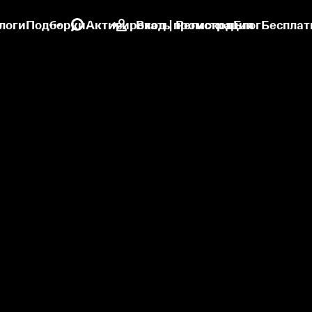
логи
Подборки
Активировать промокод
Вход | Регистрация
Блог
Бесплат