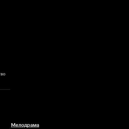
тво
Мелодрама