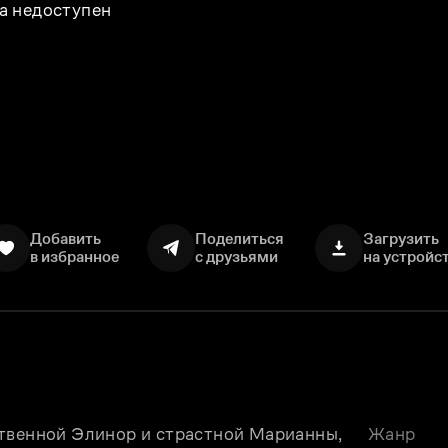
а недоступен
Добавить
Поделиться
Загрузить
в избранное
с друзьями
на устройс
твенной Элинор и страстной Марианны, 
Жанр