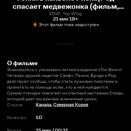
спасает медвежонка (фильм,
2018) смотреть онлайн
2018, Top Wing
21 мин
18+
Этот фильм пока недоступен
О фильме
Знакомьтесь с учениками лeтной академии «Топ Винг»! 
Четверо друзей-кадетов Свифт, Пенни, Броди и Род 
действуют сообща, чтобы стать лучшими пилотами и 
прилетать на помощь всем, кто в ней нуждается. 
Самим птенцам помогает их опытный наставник Спиди, 
который дает им важные жизненные уроки.
Страна
Канада
,
Северная Корея
Качество
SD
Время
21 мин / 00:21