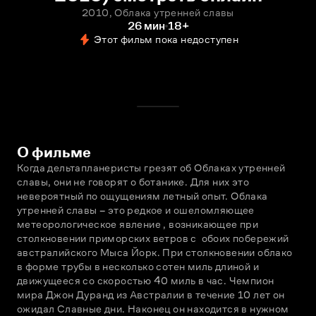
2010, Облака утренней славы
26 мин
18+
Этот фильм пока недоступен
О фильме
Когда дельтапланеристы грезят об Облаках утренней 
славы, они не говорят о ботанике. Для них это 
невероятный по ощущениям летный опыт. Облака 
утренней славы – это редкое и ошеломляющее 
метеорологическое явление , возникающее при 
столкновении приморских ветров с  обоих побережий 
австралийского Мыса Йорк. При столкновении облако 
в форме трубы в несколько сотен миль длиной и 
движущееся со скоростью 40 миль в час. Чемпион 
мира Джон Дуранд из Австралии в течение 10 лет он 
ожидал Славные дни. Наконец он находится в нужном  