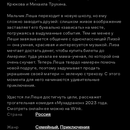
Крюкова и Михаила Трухина.
Мальчик Леша переходит в новую школу, но ему 
сложно заводить друзей: слишком живое воображение 
заставляет его буквально «зависать» на месте, 
погружаясь в выдуманные события. Тем не менее у 
Леши завязывается общение с одноклассницей Лизой 
— она умная, красивая и интересуется музыкой. Лиза 
мечтает достать денег, чтобы купить билеты до 
Америки: туда уехала ее мама-ученая, по которой она 
очень скучает. Теперь Леша твердо намерен помочь 
новой подруге, поэтому задумывает продать 
украшение своей матери — зеленую стрекозу. С этого 
момента для него начинаются удивительные 
приключения.
Удастся ли Леше достигнуть цели, расскажет 
трогательная комедия «Мухадракон» 2023 года. 
Смотреть онлайн ее можно на Wink.  
Страна
Россия
Жанр
Семейный
,
Приключения