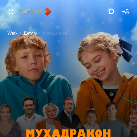
Wink
Детям
Мухадракон