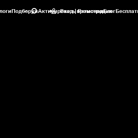
логи
Подборки
Активировать промокод
Вход | Регистрация
Блог
Бесплат