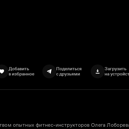
Добавить
Поделиться
Загрузить
в избранное
с друзьями
на устройс
твом опытных фитнес-инструкторов Олега Лоборева 