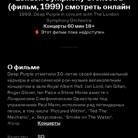
(фильм, 1999) смотреть онлайн
1999, Deep Purple in concert with The London
Symphony Orchestra
Концерты
60 мин
18+
Этот фильм пока недоступен
О фильме
Deep Purple отметили 30-летие своей феноменальной 
карьеры в классической рок-музыке великолепным 
концертом в зале Royal Albert Hall. Jon Lord, Ian Gillan, 
Roger Glover, Ian Paice и Steve Morse вместе с 
Лондонским Симфоническим Оркестром под 
управлением Paul Mann, исполнили ряд легендарных 
песен, в том числе 'Pictured Within', 'Ted The 
Mechanic', и, безусловно, 'Smoke on The Water'.
Жанр
Концерты
Качество
SD