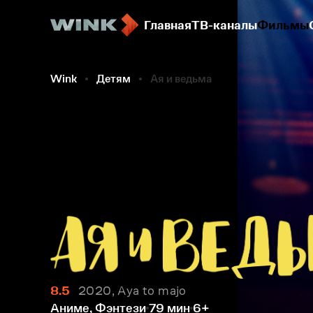
Главная
ТВ-каналы
Фильмы
Wink
Детям
Ая и ведьма
8.5
2020, Aya to majo
Аниме, Фэнтези
79 мин
6+