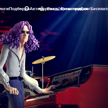
логи
Подборки
Активировать промокод
Вход | Регистрация
Блог
Бесплат