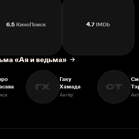
6.5
КиноПоиск
4.7
IMDb
ьма «Ая и ведьма»
оро
Гаку
Си
ГХ
СТ
асава
Хамада
Тэ
иса
Актёр
Ак