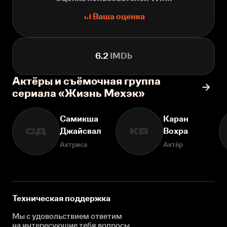
Ваша оценка
6.2
IMDb
Актёры и съёмочная группа
сериала «Жизнь Мехэк»
Самикша
Каран
Джайсвал
Вохра
СД
КВ
Актриса
Актёр
Техническая поддержка
Мы с удовольствием ответим
на интересующие
тебя вопросы