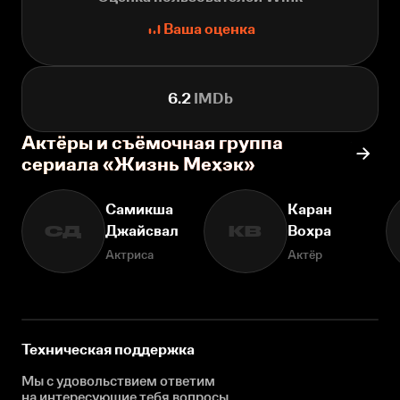
Ваша оценка
6.2
IMDb
Актёры и съёмочная группа
сериала «Жизнь Мехэк»
Самикша
Каран
Джайсвал
Вохра
СД
КВ
Актриса
Актёр
Техническая поддержка
Мы с удовольствием ответим
на интересующие
тебя вопросы