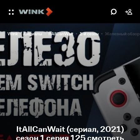
Wink
Сериалы
ItAllCanWait
1-й сезон
Железный обзор! 
ItAllCanWait (сериал, 2021)
сезон 1 серия 125 смотреть